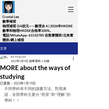
Crystal Lee
數學補習
​物理補習 (5A狀元——數理全Ａ) 2026年HKDSE
數學和物理HKDSE合格率100%。
​電話/WhatsApp:
61532785
佐敦實體班/北角實
體班/網上補習
文章
Ka Ying Lee
2022年6月9日
讀畢需時 2 分鐘
MORE about the ways of
studying
已更新：
2023年1月19日
不同學科有不同的讀書方法。對我來
說，全部學科主要分"死背"和"理解"的
學科！！