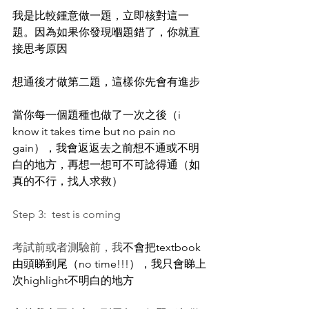
我是比較鍾意做一題，立即核對這一
題。因為如果你發現嗰題錯了，你就直
接思考原因
想通後才做第二題，這樣你先會有進步
當你每一個題種也做了一次之後（i 
know it takes time but no pain no 
gain），我會返返去之前想不通或不明
白的地方，再想一想可不可諗得通（如
真的不行，找人求救）
Step 3:  test is coming
考試前或者測驗前，我
不會把textbook
由頭睇到尾（no time!!!），我只會睇上
次highlight不明白的地方 