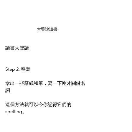
大聲說讀書
讀書大聲讀
Step 2: 喪寫
拿出一些廢紙和筆，寫一下剛才關鍵名
詞
這個方法就可以令你記得它們的
spelling。