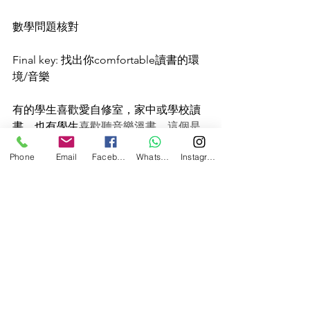
數學問題核對
Final key: 找出你comfortable讀書的環
境/音樂
有的學生喜歡愛自修室，家中或學校讀
書。也有學生
喜歡聽音樂溫書。這個是
十分個人的。
Phone
Email
Facebook
WhatsApp
Instagram
而我個人喜歡在巴士窗口的/家中床上思
考＋ no music.
因為music會令人分心。 想了解更多
數
學及物理補習
資料，歡迎查看我們最新
消息