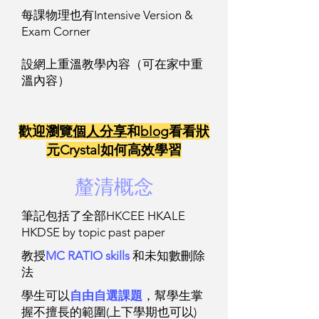
每課物理也有Intensive Version &
Exam Corner
設網上重溫教學內容（可在家中重
溫內容）
歡​迎瀏覽
個人分享
和
blog
看看狀
元Crystal如何高效學習
​釐清概念
筆記包括了全部HKCEE HKALE
HKDSE by topic past paper
教授
MC RATIO skills
和未知數刪除
法
學生可以
自由自選課題
，幫學生掌
握不擅長的範圍(上下學期也可以)