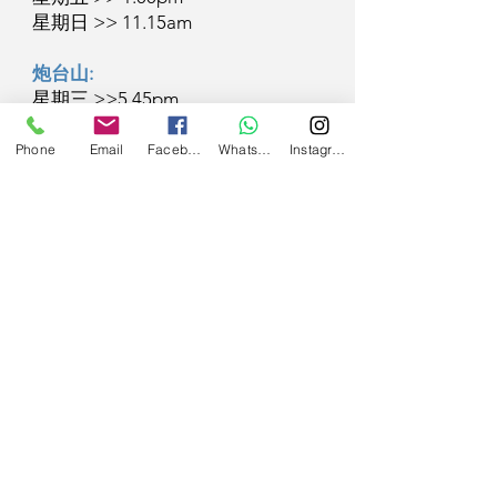
星期日 >> 11.15am
炮台山:
星期三 >>5.45pm
星期六>>11.45am
Phone
Email
Facebook
WhatsApp
Instagram
中六: 1200/4堂；中五: 1150/4堂
中四: 1100/4堂；中三: 1000/4堂​
學位情況按報名表為準。​
報名
​數學物理專科補習
Crystal lee