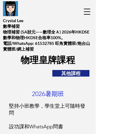
Crystal Lee
數學補習
​物理補習 (5A狀元——數理全Ａ) 2026年HKDSE
數學和物理HKDSE合格率100%。
​電話/WhatsApp:
61532785
旺角實體班/炮台山
實體班/網上補習
​物理皇牌課程
其他課程
2026暑期班
堅持小班教學，學生堂上可隨時發
問
設功課和WhatsApp問書