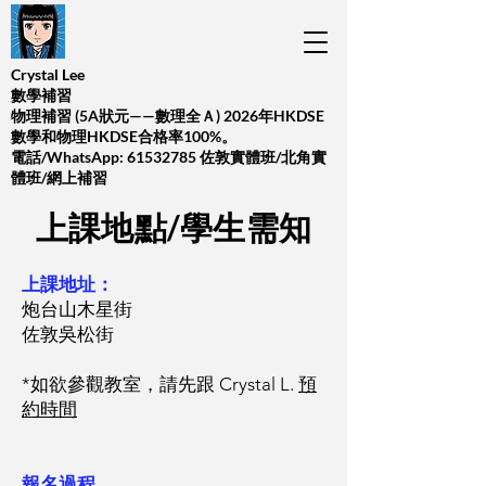
Crystal Lee
數學補習
​物理補習 (5A狀元——數理全Ａ) 2026年HKDSE
數學和物理HKDSE合格率100%。
​電話/WhatsApp:
61532785
佐敦實體班/北角實
體班/網上補習
上課地點/學生需知
上課地址：
炮台山木星街
佐敦吳松街
*如欲參觀教室，請先跟 Crystal L.
預
約時間
報名過程