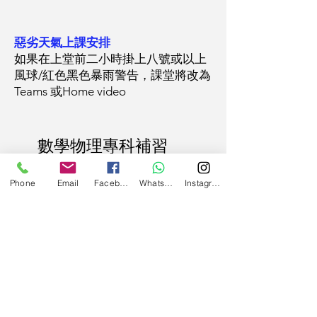
惡劣天氣上課安排
如果在上堂前二小時掛上八號或以上
風球/紅色黑色暴雨警告，課堂將改為
Teams 或Home video
​數學物理專科補習
Crystal lee
Phone
Email
Facebook
WhatsApp
Instagram
課程資料
網上報名表
上課地點/學生需知
更多學習分享
最新消息
導師資歷
個人分享