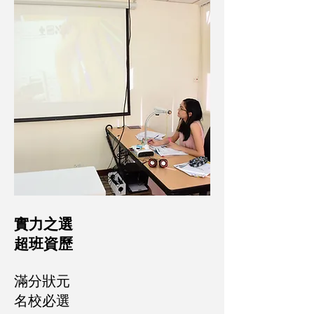
實力之選
超班資歷
滿分狀元
名校必選