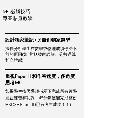
MC必勝技巧
專業貼身教學
設計獨家筆記+另自創獨家題型​
擅長分析學生在數學或物理成績停滯不
前的原因(如: 對括號的誤解、分數運算
和立體感)
重視Paper II 和作答速度，多角度
思考MC
如果學生按照導師指示下完成所有
數學
補習
練習和功課，45分鐘便能完成整份
HKDSE Paper II (已有考生成功！！)