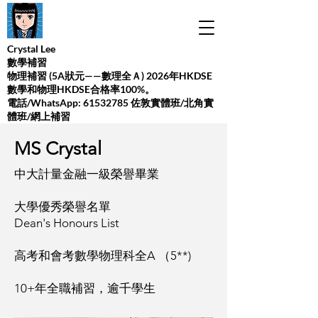
Crystal Lee
數學補習
​物理補習 (5A狀元——數理全Ａ) 2026年HKDSE
數學和物理HKDSE合格率100%。
​電話/WhatsApp:
61532785
佐敦實體班/北角實
體班/網上補習
MS Crystal
中大計量金融一級榮譽畢業
大學優秀榮譽名單
Dean's Honours List
​高考和會考數學物理科全A （5**)
10+年全職補習，逾千學生