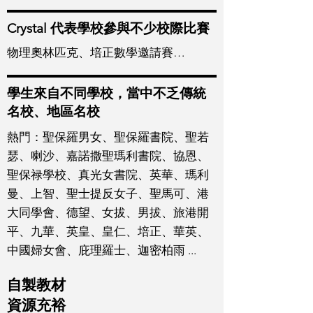
Crystal 代表學校參與不少校際比賽
物理奧林匹克、培正數學邀請賽…
學生來自不同學校，當中不乏傳統
名校、地區名校
熱門：聖保羅男女、聖保羅書院、聖若
瑟、喇沙、嘉諾撒聖瑪利書院、協恩、
聖保禄學校、真光女書院、英華、瑪利
曼、上智、聖士提反女子、聖馬可、港
大同學會、德望、女拔、男拔、旅港開
平、九華、英皇、皇仁、培正、華英、
中國婦女會、庇理羅士、迦密柏雨 ...
自製教材
資源充裕