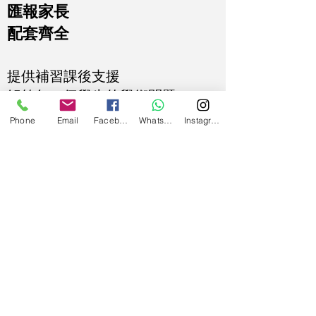
匯報家長
配套齊全
提供補習課後支援
解答每一個學生的學術問題
Phone
Email
Facebook
WhatsApp
Instagram
​透明溝通
家長可隨時聯絡Ms Crystal 查詢進度
​設課後whatsapps 問書
Miss Lee 參考各名校Mock (如: DGS,
St.Mary)和其外國高考數學或物理題目
(如: GCE)，自創一套Bonus題庫
​數學物理專科補習