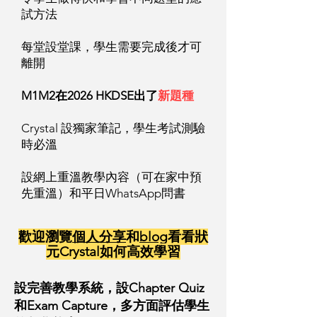
試方法
​每堂設堂課，學生需要完成後才可
離開​
M1M2在2026 HKDSE出了
新題種
Crystal 設獨家筆記，學生考試測驗
時必溫
設網上重溫教學內容（可在家中預
先重溫）和平日WhatsApp問書
歡​迎瀏覽
個人分享
和
blog
看看狀
元Crystal如何高效學習
設完善教學系統，設Chapter Quiz
和Exam Capture，多方面評估學生