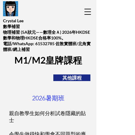
Crystal Lee
數學補習
​物理補習 (5A狀元——數理全Ａ) 2026年HKDSE
數學和物理HKDSE合格率100%。
​電話/WhatsApp:
61532785
佐敦實體班/北角實
體班/網上補習
M1/M2皇牌課程
其他課程
2026暑期班
親自教學生如何分析試卷隱藏的貼
士
令學生做得快和學會不同題型的應